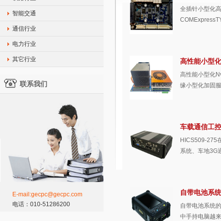
全插针小型化高
智能交通
COMExpre
通信行业
电力行业
其它行业
高性能小型化Nv
高性能小型化Nv
联系我们
缘小型化加固服
车载通信工控机
HICS509
系统、车地3G
自带电池系
E-mail:gecpc@gecpc.com
电话：010-51286200
自带电池系统
中手持电脑越来